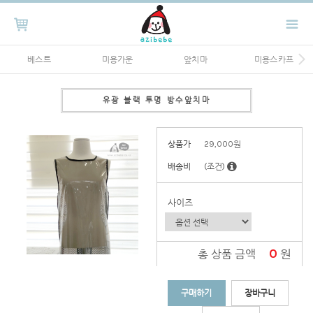
베스트
미용가운
앞치마
미용스카프
유광 블랙 투명 방수앞치마
상품가
29,000
원
배송비
(조건)
사이즈
0
원
총 상품 금액
구매하기
장바구니