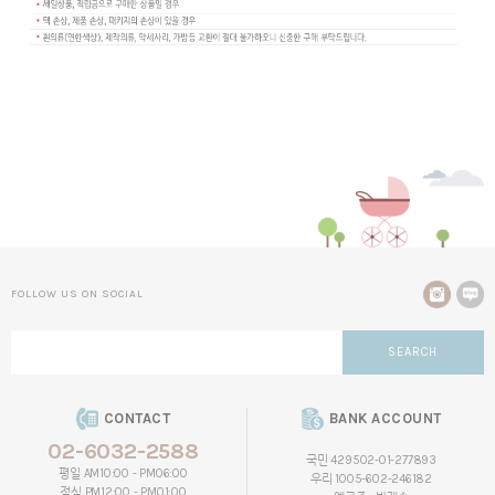
FOLLOW US ON SOCIAL
SEARCH
CONTACT
BANK ACCOUNT
02-6032-2588
국민 429502-01-277893
평일 AM10:00 - PM06:00
우리 1005-602-246182
점심 PM12:00 - PM01:00