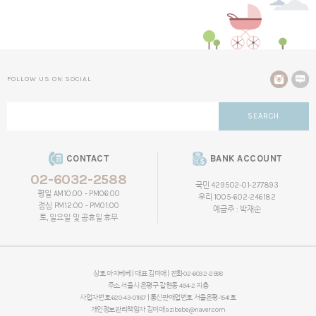
FOLLOW US ON SOCIAL
SEARCH
CONTACT
BANK ACCOUNT
02-6032-2588
국민 429502-01-277893
평일 AM10:00 - PM06:00
우리 1005-602-246182
점심 PM12:00 - PM01:00
예금주 : 박재순
토, 일요일 및 공휴일 휴무
상호 아지베베 | 대표 김미애 | 전화 02-6032-2588
주소 서울시 은평구 갈현동 494-2 지층
사업자번호 620-43-01187 | 통신판매업번호 서울은평-1541호
개인정보관리책임자
김미애
azibebe@naver.com