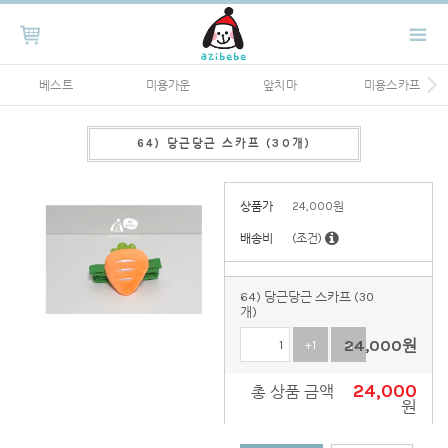
베스트
미용가운
앞치마
미용스카프
64) 당근당근 스카프 (30개)
상품가
24,000
원
배송비
(조건)
64) 당근당근 스카프 (30
개)
24,000
원
+1
-1
24,000
총 상품 금액
원