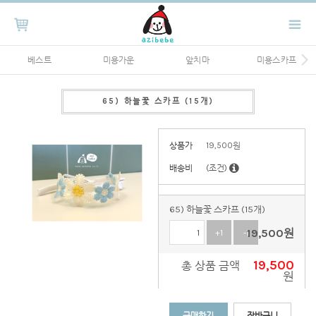
베스트
미용가운
앞치마
미용스카프
65) 하늘꽃 스카프 (15개)
상품가
19,500
원
배송비
(조건)
65) 하늘꽃 스카프 (15개)
19,500
원
+1
-1
19,500
총 상품 금액
원
구매하기
장바구니