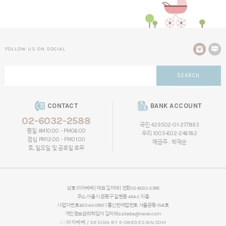
FOLLOW US ON SOCIAL
SEARCH
CONTACT
BANK ACCOUNT
02-6032-2588
국민 429502-01-277893
평일 AM10:00 - PM06:00
우리 1005-602-246182
점심 PM12:00 - PM01:00
예금주 : 박재순
토, 일요일 및 공휴일 휴무
상호 아지베베 | 대표 김미애 | 전화 02-6032-2588
주소 서울시 은평구 갈현동 494-2 지층
사업자번호 620-43-01187 | 통신판매업번호 서울은평-1541호
개인정보관리책임자
김미애
azibebe@naver.com
ⓒ 아지베베 / DESIGN BY
E-ONEDESIGN.COM