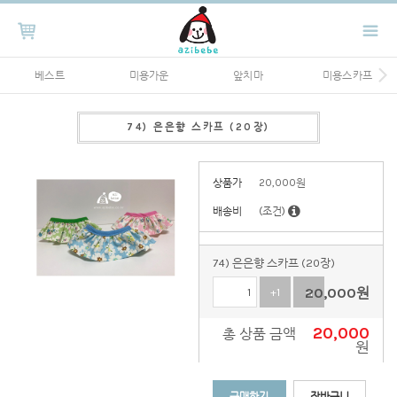
베스트
미용가운
앞치마
미용스카프
74) 은은향 스카프 (20장)
상품가
20,000
원
배송비
(조건)
74) 은은향 스카프 (20장)
20,000
원
+1
-1
20,000
총 상품 금액
원
구매하기
장바구니