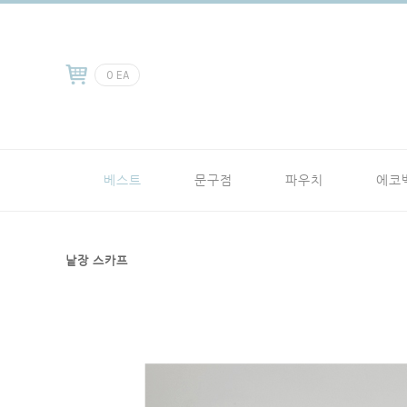
0
EA
베스트
문구점
파우치
에코
낱장 스카프