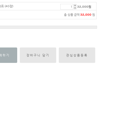
카프 (40장)
32,000
원
총 상품 금액
32,000
원
매하기
장바구니 담기
관심상품등록