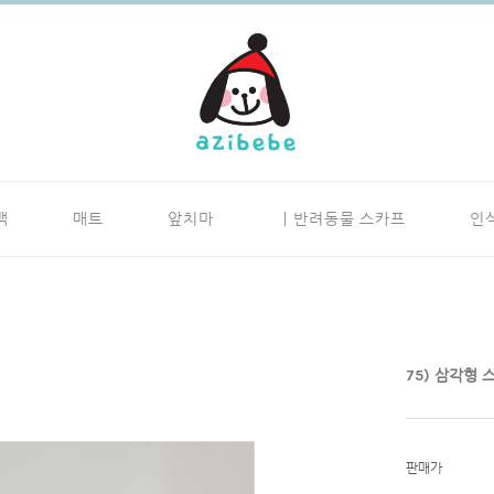
백
매트
앞치마
ㅣ반려동물 스카프
인
75) 삼각형 
판매가