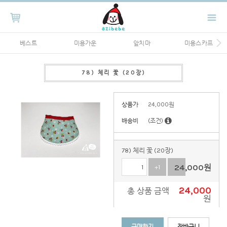
베스트
미용가운
앞치마
미용스카프
78) 체리 꽃 (20장)
상품가
24,000
원
배송비
(조건)
78) 체리 꽃 (20장)
24,000
원
+1
-1
24,000
총 상품 금액
원
구매하기
장바구니