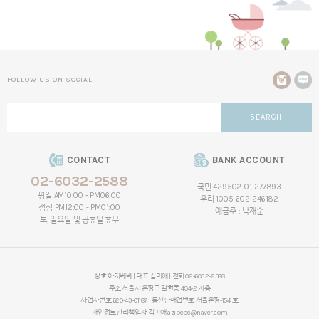
FOLLOW US ON SOCIAL
SEARCH
CONTACT
BANK ACCOUNT
02-6032-2588
국민 429502-01-277893
평일 AM10:00 - PM06:00
우리 1005-602-246182
점심 PM12:00 - PM01:00
예금주 : 박재순
토, 일요일 및 공휴일 휴무
상호 아지베베 | 대표 김미애 | 전화 02-6032-2588
주소 서울시 은평구 갈현동 494-2 지층
사업자번호 620-43-01187 | 통신판매업번호 서울은평-1541호
개인정보관리책임자
김미애
azibebe@naver.com