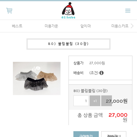
베스트
미용가운
앞치마
미용스카프
80) 블링블링 (30장)
상품가
27,000
원
배송비
(조건)
80) 블링블링 (30장)
27,000
원
+1
-1
27,000
총 상품 금액
원
구매하기
장바구니