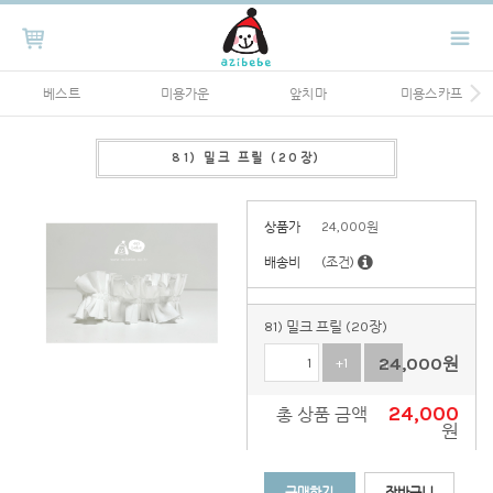
베스트
미용가운
앞치마
미용스카프
81) 밀크 프릴 (20장)
상품가
24,000
원
배송비
(조건)
81) 밀크 프릴 (20장)
24,000
원
+1
-1
24,000
총 상품 금액
원
구매하기
장바구니