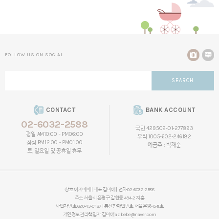
FOLLOW US ON SOCIAL
SEARCH
CONTACT
BANK ACCOUNT
02-6032-2588
국민 429502-01-277893
평일 AM10:00 - PM06:00
우리 1005-602-246182
점심 PM12:00 - PM01:00
예금주 : 박재순
토, 일요일 및 공휴일 휴무
상호 아지베베 | 대표 김미애 | 전화 02-6032-2588
주소 서울시 은평구 갈현동 494-2 지층
사업자번호 620-43-01187 | 통신판매업번호 서울은평-1541호
개인정보관리책임자
김미애
azibebe@naver.com