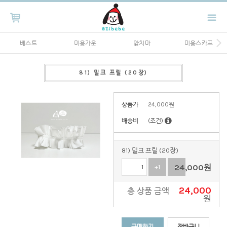
베스트
미용가운
앞치마
미용스카프
81) 밀크 프릴 (20장)
상품가
24,000
원
배송비
(조건)
81) 밀크 프릴 (20장)
24,000
원
+1
-1
24,000
총 상품 금액
원
구매하기
장바구니