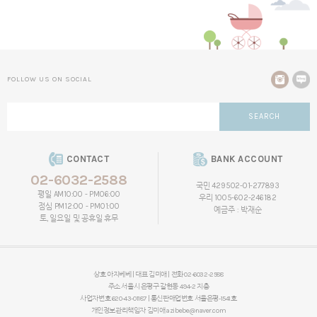
FOLLOW US ON SOCIAL
SEARCH
CONTACT
BANK ACCOUNT
02-6032-2588
국민 429502-01-277893
평일 AM10:00 - PM06:00
우리 1005-602-246182
점심 PM12:00 - PM01:00
예금주 : 박재순
토, 일요일 및 공휴일 휴무
상호 아지베베 | 대표 김미애 | 전화 02-6032-2588
주소 서울시 은평구 갈현동 494-2 지층
사업자번호 620-43-01187 | 통신판매업번호 서울은평-1541호
개인정보관리책임자
김미애
azibebe@naver.com