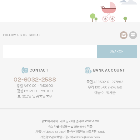
FOLLOW US ON SOCIAL
SEARCH
CONTACT
BANK ACCOUNT
02-6032-2588
국민 429502-01-277893
평일 AM10:00 - PM06:00
우리 1005-602-246182
점심 PM12:00 - PM01:00
예금주 : 박재순
토, 일요일 및 공휴일 휴무
상호 아지베베 | 대표 김미애 | 전화 02-6032-2588
주소 서울시 은평구 갈현동 494-2 지층
사업자번호 620-43-01187 | 통신판매업번호 서울은평-1541호
개인정보관리책임자
김미애
azibebe@naver.com