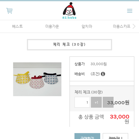
베스트
미용가운
앞치마
미용스카프
체리 체크 (30장)
상품가
33,000
원
배송비
(조건)
체리 체크 (30장)
33,000
원
+1
-1
33,000
총 상품 금액
원
구매하기
장바구니