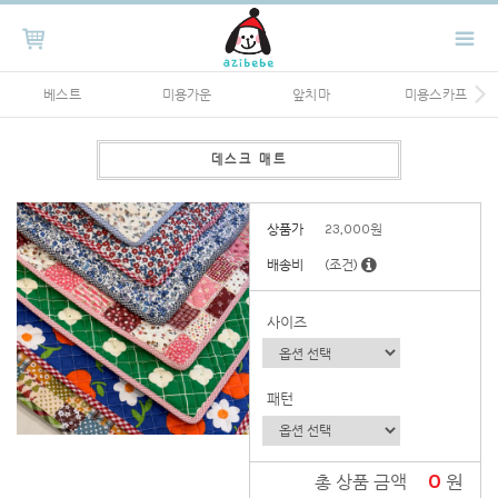
베스트
미용가운
앞치마
미용스카프
데스크 매트
상품가
23,000
원
배송비
(조건)
사이즈
패턴
0
원
총 상품 금액