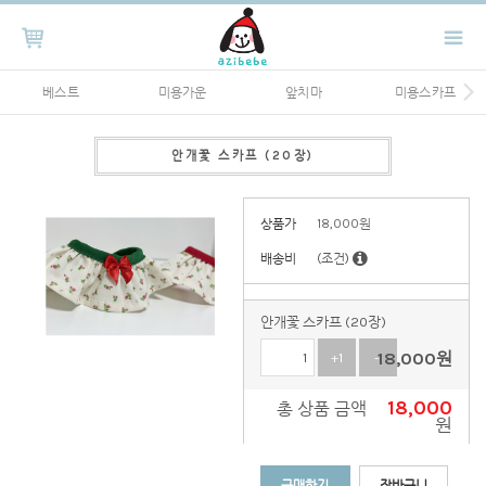
베스트
미용가운
앞치마
미용스카프
안개꽃 스카프 (20장)
상품가
18,000
원
배송비
(조건)
안개꽃 스카프 (20장)
18,000
원
+1
-1
18,000
총 상품 금액
원
구매하기
장바구니